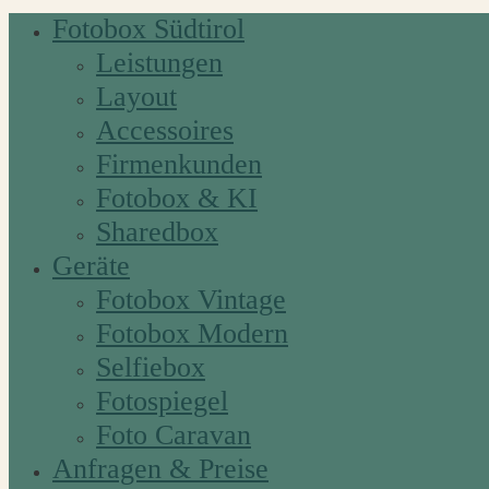
Fotobox Südtirol
Leistungen
Layout
Accessoires
Firmenkunden
Fotobox & KI
Sharedbox
Geräte
Fotobox Vintage
Fotobox Modern
Selfiebox
Fotospiegel
Foto Caravan
Anfragen & Preise