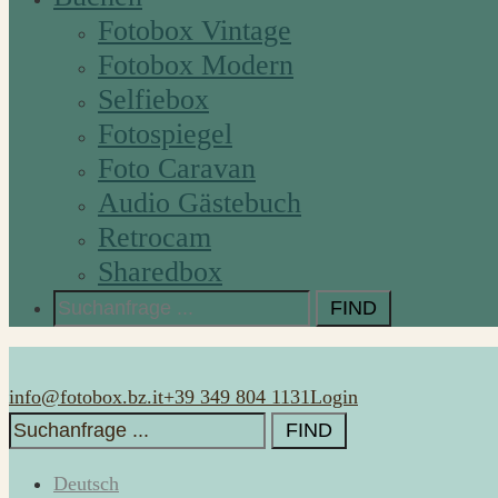
Fotobox Vintage
Fotobox Modern
Selfiebox
Fotospiegel
Foto Caravan
Audio Gästebuch
Retrocam
Sharedbox
Search
for:
info@fotobox.bz.it
+39 349 804 1131
Login
Search
for:
Deutsch