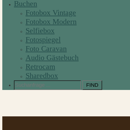
Buchen
Fotobox Vintage
Fotobox Modern
Selfiebox
Fotospiegel
Foto Caravan
Audio Gästebuch
Retrocam
Sharedbox
Search
for: