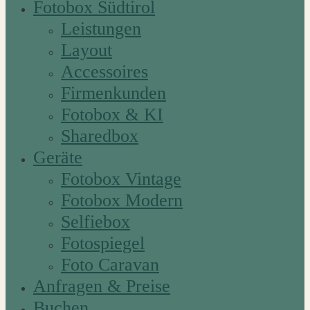
Fotobox Südtirol
Leistungen
Layout
Accessoires
Firmenkunden
Fotobox & KI
Sharedbox
Geräte
Fotobox Vintage
Fotobox Modern
Selfiebox
Fotospiegel
Foto Caravan
Anfragen & Preise
Buchen