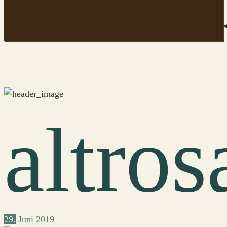
altrosago
altros
29.
Juni
2019