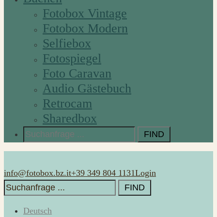
Fotobox Vintage
Fotobox Modern
Selfiebox
Fotospiegel
Foto Caravan
Audio Gästebuch
Retrocam
Sharedbox
Search
for:
info@fotobox.bz.it
+39 349 804 1131
Login
Search
for:
Deutsch