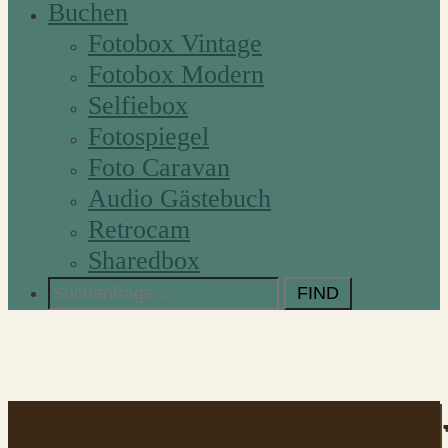
Buchen
Fotobox Vintage
Fotobox Modern
Selfiebox
Fotospiegel
Foto Caravan
Audio Gästebuch
Retrocam
Sharedbox
Search
for: