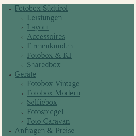
Fotobox Südtirol
Leistungen
Layout
Accessoires
Firmenkunden
Fotobox & KI
Sharedbox
Geräte
Fotobox Vintage
Fotobox Modern
Selfiebox
Fotospiegel
Foto Caravan
Anfragen & Preise