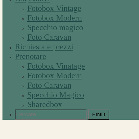
Fotobox Vintage
Fotobox Modern
Specchio magico
Foto Caravan
Richiesta e prezzi
Prenotare
Fotobox Vinatage
Fotobox Modern
Foto Caravan
Specchio Magico
Sharedbox
Search
for: