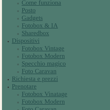
Come funziona
Posto
Gadgets
Fotobox & IA
Sharedbox
Dispositivi
Fotobox Vintage
Fotobox Modern
Specchio magico
Foto Caravan
Richiesta e prezzi
Prenotare
Fotobox Vinatage
Fotobox Modern
Foto Caravan