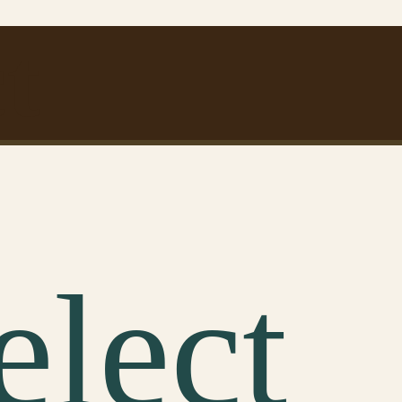
ct
elect