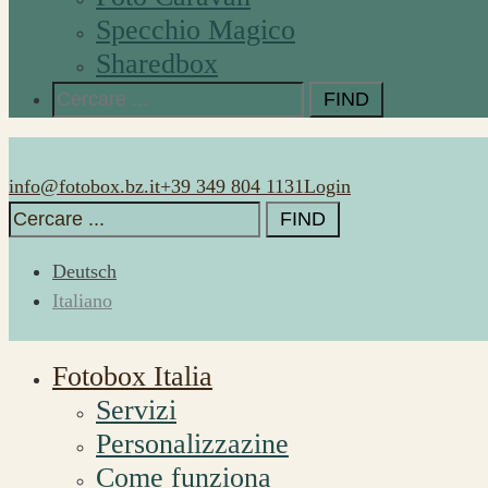
Specchio Magico
Sharedbox
Search
for:
info@fotobox.bz.it
+39 349 804 1131
Login
Search
for:
Deutsch
Italiano
Fotobox Italia
Servizi
Personalizzazine
Come funziona