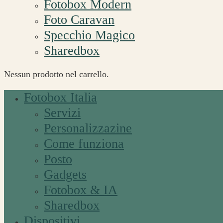
Fotobox Modern
Foto Caravan
Specchio Magico
Sharedbox
Nessun prodotto nel carrello.
Fotobox Italia
Servizi
Personalizzazine
Come funziona
Posto
Gadgets
Fotobox & IA
Sharedbox
Dispositivi