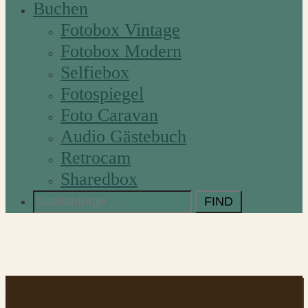
Buchen
Fotobox Vintage
Fotobox Modern
Selfiebox
Fotospiegel
Foto Caravan
Audio Gästebuch
Retrocam
Sharedbox
Search
for: