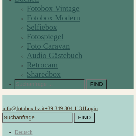
Fotobox Vintage
Fotobox Modern
Selfiebox
Fotospiegel
Foto Caravan
Audio Gästebuch
Retrocam
Sharedbox
Search
for:
info@fotobox.bz.it
+39 349 804 1131
Login
Search
for:
Deutsch