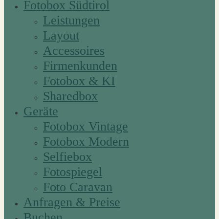
Fotobox Südtirol
Leistungen
Layout
Accessoires
Firmenkunden
Fotobox & KI
Sharedbox
Geräte
Fotobox Vintage
Fotobox Modern
Selfiebox
Fotospiegel
Foto Caravan
Anfragen & Preise
Buchen