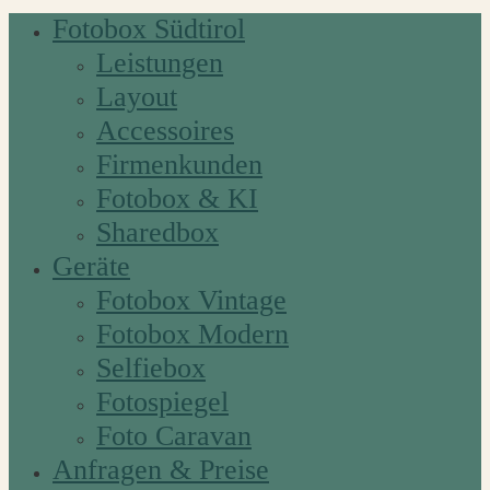
Fotobox Südtirol
Leistungen
Layout
Accessoires
Firmenkunden
Fotobox & KI
Sharedbox
Geräte
Fotobox Vintage
Fotobox Modern
Selfiebox
Fotospiegel
Foto Caravan
Anfragen & Preise