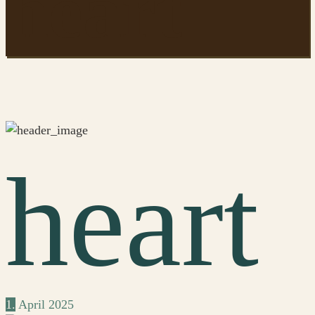
heart
heart
1.
April
2025