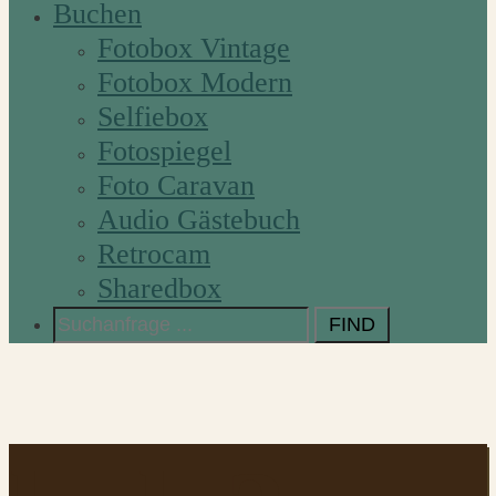
Buchen
Fotobox Vintage
Fotobox Modern
Selfiebox
Fotospiegel
Foto Caravan
Audio Gästebuch
Retrocam
Sharedbox
Search
for: