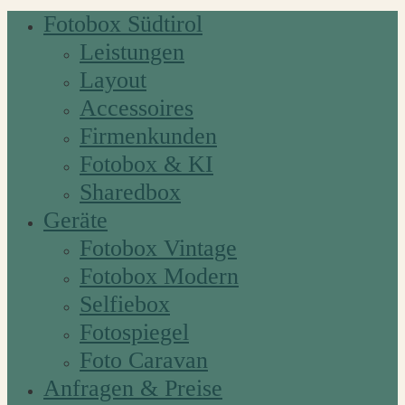
Fotobox Südtirol
Leistungen
Layout
Accessoires
Firmenkunden
Fotobox & KI
Sharedbox
Geräte
Fotobox Vintage
Fotobox Modern
Selfiebox
Fotospiegel
Foto Caravan
Anfragen & Preise