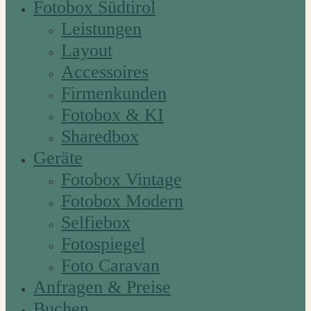
Fotobox Südtirol
Leistungen
Layout
Accessoires
Firmenkunden
Fotobox & KI
Sharedbox
Geräte
Fotobox Vintage
Fotobox Modern
Selfiebox
Fotospiegel
Foto Caravan
Anfragen & Preise
Buchen