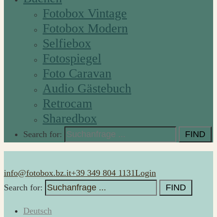
Fotobox Vintage
Fotobox Modern
Selfiebox
Fotospiegel
Foto Caravan
Audio Gästebuch
Retrocam
Sharedbox
Search for:
info@fotobox.bz.it
+39 349 804 1131
Login
Search for:
Deutsch