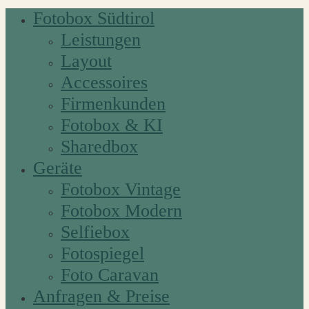
Fotobox Südtirol
Leistungen
Layout
Accessoires
Firmenkunden
Fotobox & KI
Sharedbox
Geräte
Fotobox Vintage
Fotobox Modern
Selfiebox
Fotospiegel
Foto Caravan
Anfragen & Preise