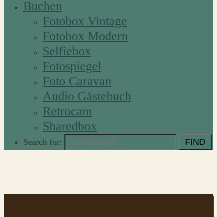
Buchen
Fotobox Vintage
Fotobox Modern
Selfiebox
Fotospiegel
Foto Caravan
Audio Gästebuch
Retrocam
Sharedbox
Search for: