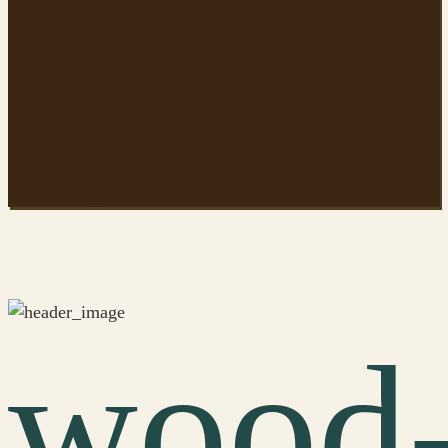
wood-
light
wood