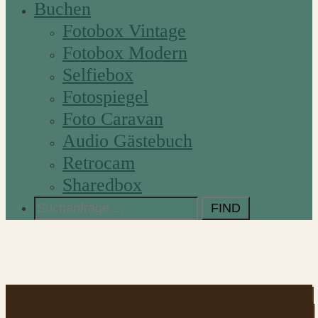
Buchen
Fotobox Vintage
Fotobox Modern
Selfiebox
Fotospiegel
Foto Caravan
Audio Gästebuch
Retrocam
Sharedbox
Search
for: