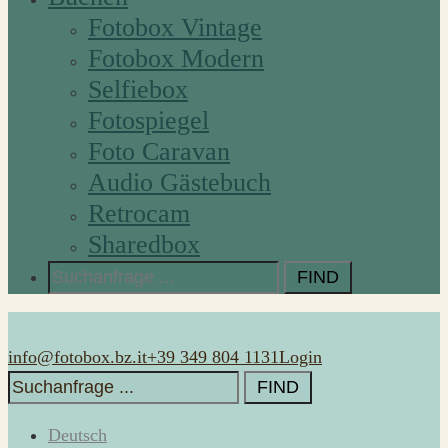
Fotobox Vintage
Fotobox Modern
Selfiebox
Fotospiegel
Foto Caravan
Audio Gästebuch
Retrocam
Sharedbox
Search
for:
info@fotobox.bz.it
+39 349 804 1131
Login
Search
for:
Deutsch