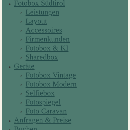
Fotobox Südtirol
Leistungen
Layout
Accessoires
Firmenkunden
Fotobox & KI
Sharedbox
Geräte
Fotobox Vintage
Fotobox Modern
Selfiebox
Fotospiegel
Foto Caravan
Anfragen & Preise
Buchen