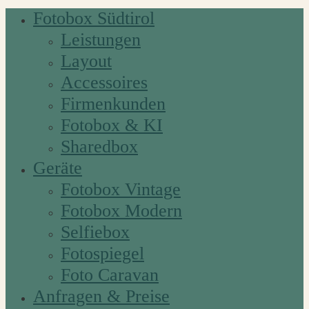
Fotobox Südtirol
Leistungen
Layout
Accessoires
Firmenkunden
Fotobox & KI
Sharedbox
Geräte
Fotobox Vintage
Fotobox Modern
Selfiebox
Fotospiegel
Foto Caravan
Anfragen & Preise