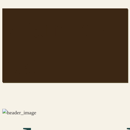
shared-
ok