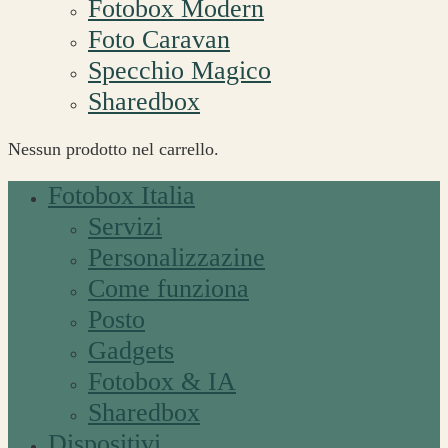
Fotobox Modern
Foto Caravan
Specchio Magico
Sharedbox
Nessun prodotto nel carrello.
Fotobox Italia
Servizi
Personalizzazine
Come funziona
Posto
Gadgets
Fotobox & IA
Sharedbox
Dispositivi