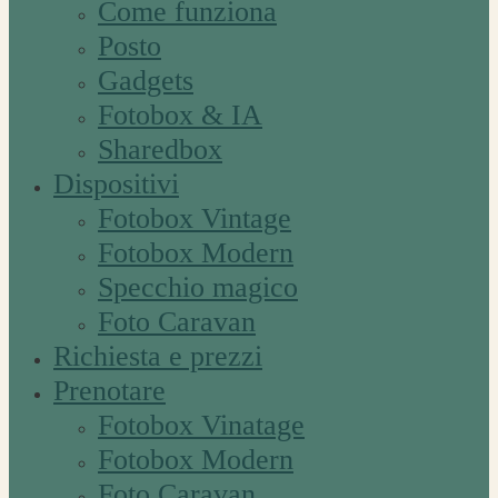
Come funziona
Posto
Gadgets
Fotobox & IA
Sharedbox
Dispositivi
Fotobox Vintage
Fotobox Modern
Specchio magico
Foto Caravan
Richiesta e prezzi
Prenotare
Fotobox Vinatage
Fotobox Modern
Foto Caravan