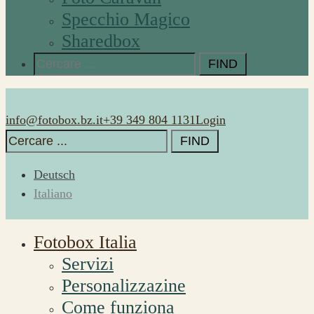
Specchio Magico
Sharedbox
Search
for:
info@fotobox.bz.it
+39 349 804 1131
Login
Search
for:
Deutsch
Italiano
Fotobox Italia
Servizi
Personalizzazine
Come funziona