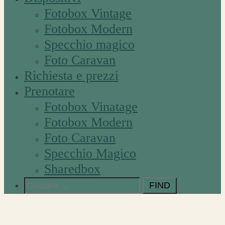
Fotobox Vintage
Fotobox Modern
Specchio magico
Foto Caravan
Richiesta e prezzi
Prenotare
Fotobox Vinatage
Fotobox Modern
Foto Caravan
Specchio Magico
Sharedbox
Search
for: