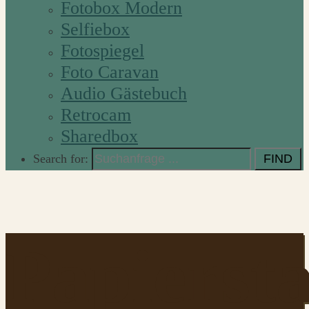
Fotobox Modern
Selfiebox
Fotospiegel
Foto Caravan
Audio Gästebuch
Retrocam
Sharedbox
Search for:
Papierst