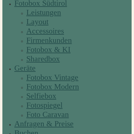
Fotobox Südtirol
Leistungen
Layout
Accessoires
Firmenkunden
Fotobox & KI
Sharedbox
Geräte
Fotobox Vintage
Fotobox Modern
Selfiebox
Fotospiegel
Foto Caravan
Anfragen & Preise
Buchen