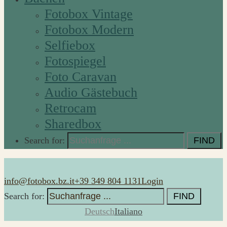
Fotobox Vintage
Fotobox Modern
Selfiebox
Fotospiegel
Foto Caravan
Audio Gästebuch
Retrocam
Sharedbox
Search for:
info@fotobox.bz.it
+39 349 804 1131
Login
Search for:
Deutsch
Italiano