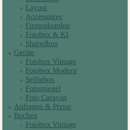
Layout
Accessoires
Firmenkunden
Fotobox & KI
Sharedbox
Geräte
Fotobox Vintage
Fotobox Modern
Selfiebox
Fotospiegel
Foto Caravan
Anfragen & Preise
Buchen
Fotobox Vintage