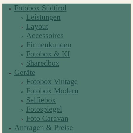
Fotobox Südtirol
Leistungen
Layout
Accessoires
Firmenkunden
Fotobox & KI
Sharedbox
Geräte
Fotobox Vintage
Fotobox Modern
Selfiebox
Fotospiegel
Foto Caravan
Anfragen & Preise