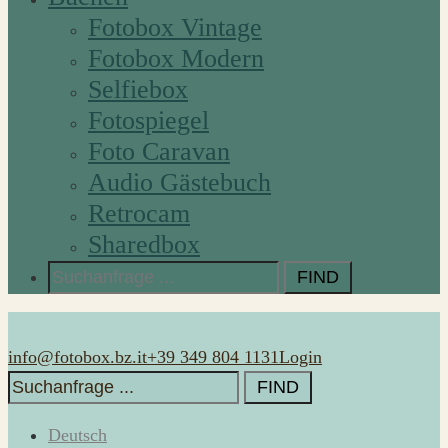
Fotobox Vintage
Fotobox Modern
Selfiebox
Fotospiegel
Foto Caravan
Audio Gästebuch
Retrocam
Sharedbox
Search
for:
info@fotobox.bz.it
+39 349 804 1131
Login
Search
for:
Deutsch