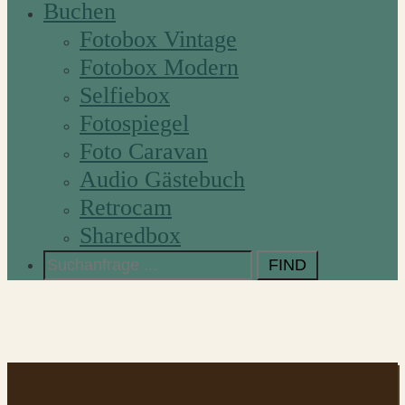
Buchen
Fotobox Vintage
Fotobox Modern
Selfiebox
Fotospiegel
Foto Caravan
Audio Gästebuch
Retrocam
Sharedbox
Search
for: