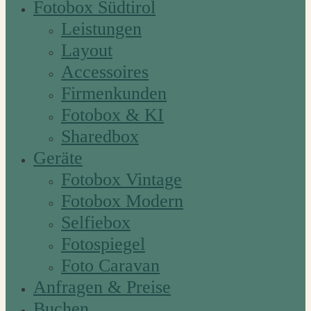
Fotobox Südtirol
Leistungen
Layout
Accessoires
Firmenkunden
Fotobox & KI
Sharedbox
Geräte
Fotobox Vintage
Fotobox Modern
Selfiebox
Fotospiegel
Foto Caravan
Anfragen & Preise
Buchen