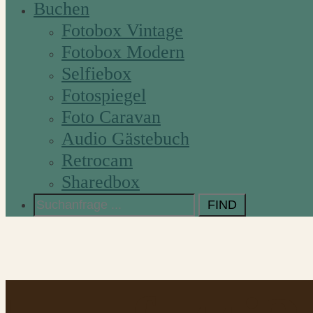
Buchen
Fotobox Vintage
Fotobox Modern
Selfiebox
Fotospiegel
Foto Caravan
Audio Gästebuch
Retrocam
Sharedbox
Search
for: