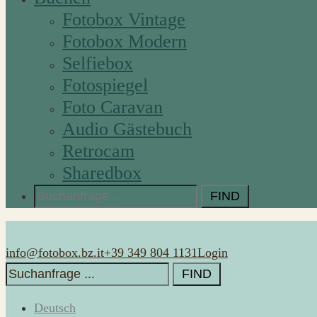
Fotobox Vintage
Fotobox Modern
Selfiebox
Fotospiegel
Foto Caravan
Audio Gästebuch
Retrocam
Sharedbox
Search
for:
info@fotobox.bz.it
+39 349 804 1131
Login
Search
for:
Deutsch