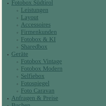
Fotobox Südtirol
Leistungen
Layout
Accessoires
Firmenkunden
Fotobox & KI
Sharedbox
Geräte
Fotobox Vintage
Fotobox Modern
Selfiebox
Fotospiegel
Foto Caravan
Anfragen & Preise
Buchen