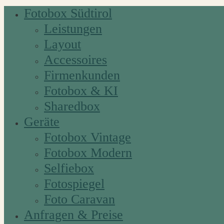
Fotobox Südtirol
Leistungen
Layout
Accessoires
Firmenkunden
Fotobox & KI
Sharedbox
Geräte
Fotobox Vintage
Fotobox Modern
Selfiebox
Fotospiegel
Foto Caravan
Anfragen & Preise