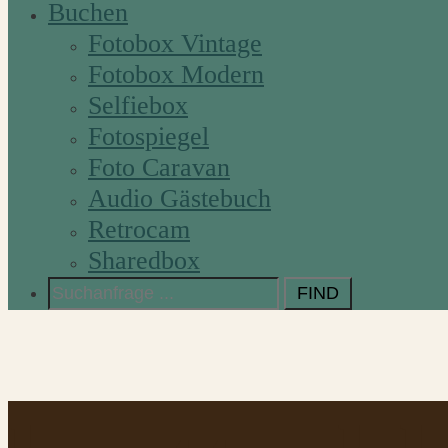
Buchen
Fotobox Vintage
Fotobox Modern
Selfiebox
Fotospiegel
Foto Caravan
Audio Gästebuch
Retrocam
Sharedbox
Search
for: