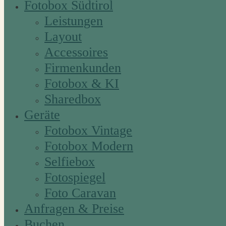
Fotobox Südtirol
Leistungen
Layout
Accessoires
Firmenkunden
Fotobox & KI
Sharedbox
Geräte
Fotobox Vintage
Fotobox Modern
Selfiebox
Fotospiegel
Foto Caravan
Anfragen & Preise
Buchen