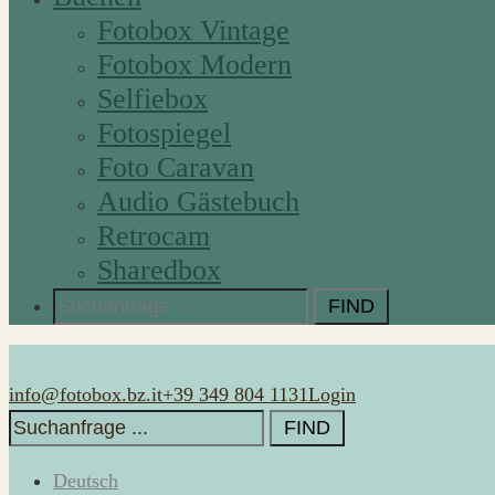
Fotobox Vintage
Fotobox Modern
Selfiebox
Fotospiegel
Foto Caravan
Audio Gästebuch
Retrocam
Sharedbox
Search
for:
info@fotobox.bz.it
+39 349 804 1131
Login
Search
for:
Deutsch