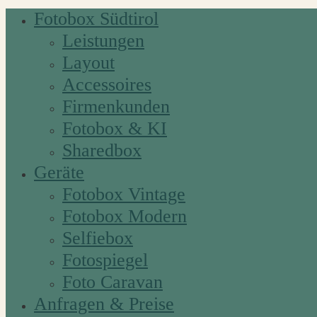
Fotobox Südtirol
Leistungen
Layout
Accessoires
Firmenkunden
Fotobox & KI
Sharedbox
Geräte
Fotobox Vintage
Fotobox Modern
Selfiebox
Fotospiegel
Foto Caravan
Anfragen & Preise