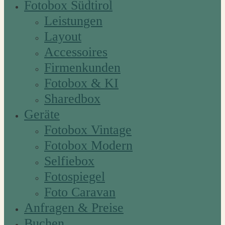
Fotobox Südtirol
Leistungen
Layout
Accessoires
Firmenkunden
Fotobox & KI
Sharedbox
Geräte
Fotobox Vintage
Fotobox Modern
Selfiebox
Fotospiegel
Foto Caravan
Anfragen & Preise
Buchen