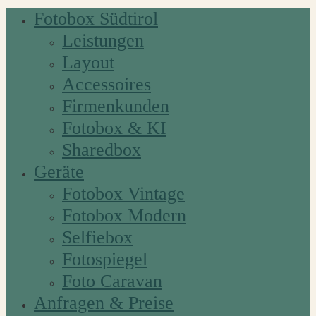
Fotobox Südtirol
Leistungen
Layout
Accessoires
Firmenkunden
Fotobox & KI
Sharedbox
Geräte
Fotobox Vintage
Fotobox Modern
Selfiebox
Fotospiegel
Foto Caravan
Anfragen & Preise