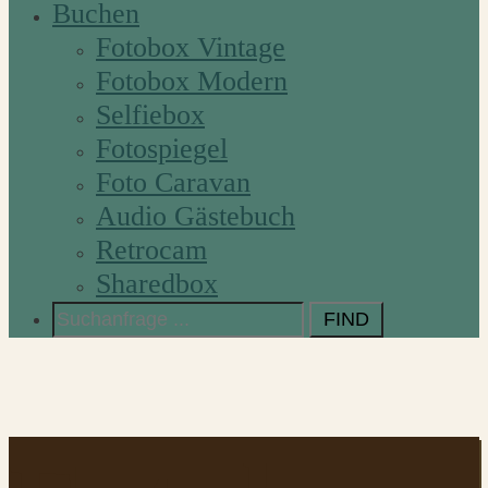
Buchen
Fotobox Vintage
Fotobox Modern
Selfiebox
Fotospiegel
Foto Caravan
Audio Gästebuch
Retrocam
Sharedbox
Search
for: