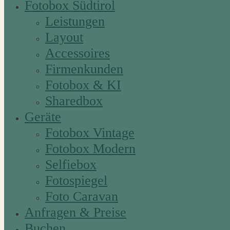
Fotobox Südtirol
Leistungen
Layout
Accessoires
Firmenkunden
Fotobox & KI
Sharedbox
Geräte
Fotobox Vintage
Fotobox Modern
Selfiebox
Fotospiegel
Foto Caravan
Anfragen & Preise
Buchen