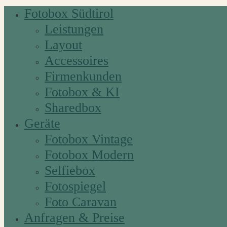
Fotobox Südtirol
Leistungen
Layout
Accessoires
Firmenkunden
Fotobox & KI
Sharedbox
Geräte
Fotobox Vintage
Fotobox Modern
Selfiebox
Fotospiegel
Foto Caravan
Anfragen & Preise