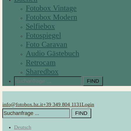
Fotobox Vintage
Fotobox Modern
Selfiebox
Fotospiegel
Foto Caravan
Audio Gästebuch
Retrocam
Sharedbox
Search
for:
info@fotobox.bz.it
+39 349 804 1131
Login
Search
for:
Deutsch