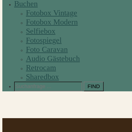
Buchen
Fotobox Vintage
Fotobox Modern
Selfiebox
Fotospiegel
Foto Caravan
Audio Gästebuch
Retrocam
Sharedbox
Search
for: