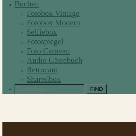
Buchen
Fotobox Vintage
Fotobox Modern
Selfiebox
Fotospiegel
Foto Caravan
Audio Gästebuch
Retrocam
Sharedbox
Search
for: