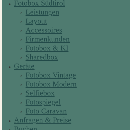
Fotobox Südtirol
Leistungen
Layout
Accessoires
Firmenkunden
Fotobox & KI
Sharedbox
Geräte
Fotobox Vintage
Fotobox Modern
Selfiebox
Fotospiegel
Foto Caravan
Anfragen & Preise
Buchen