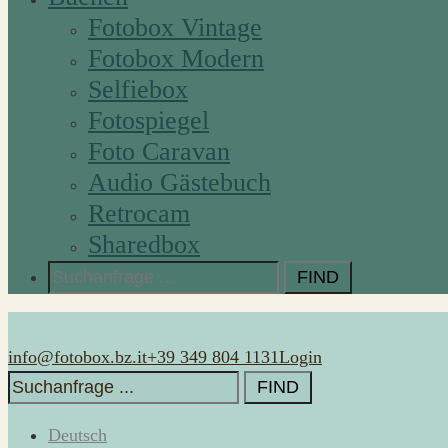
Fotobox Vintage
Fotobox Modern
Selfiebox
Fotospiegel
Foto Caravan
Audio Gästebuch
Retrocam
Sharedbox
Search
for:
info@fotobox.bz.it
+39 349 804 1131
Login
Search
for:
Deutsch