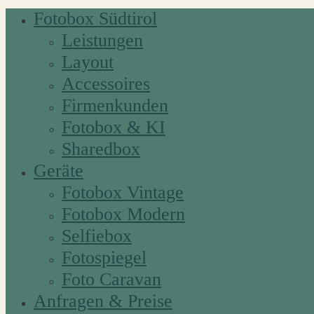
Fotobox Südtirol
Leistungen
Layout
Accessoires
Firmenkunden
Fotobox & KI
Sharedbox
Geräte
Fotobox Vintage
Fotobox Modern
Selfiebox
Fotospiegel
Foto Caravan
Anfragen & Preise