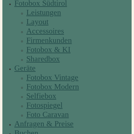
Fotobox Südtirol
Leistungen
Layout
Accessoires
Firmenkunden
Fotobox & KI
Sharedbox
Geräte
Fotobox Vintage
Fotobox Modern
Selfiebox
Fotospiegel
Foto Caravan
Anfragen & Preise
Buchen