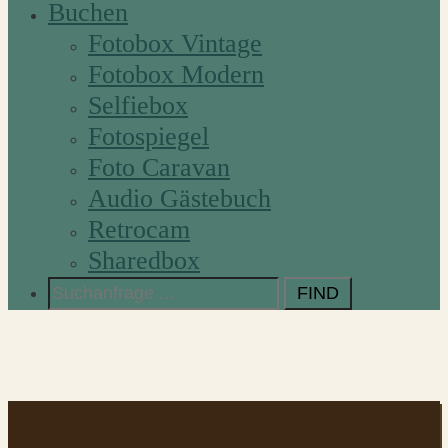
Buchen
Fotobox Vintage
Fotobox Modern
Selfiebox
Fotospiegel
Foto Caravan
Audio Gästebuch
Retrocam
Sharedbox
Search
for: