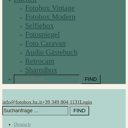
Fotobox Vintage
Fotobox Modern
Selfiebox
Fotospiegel
Foto Caravan
Audio Gästebuch
Retrocam
Sharedbox
Search
for:
info@fotobox.bz.it
+39 349 804 1131
Login
Search
for:
Deutsch