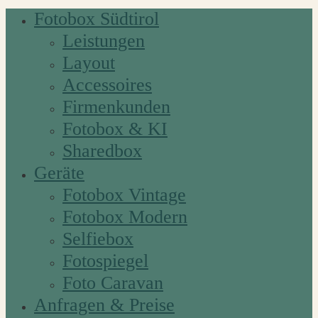
Fotobox Südtirol
Leistungen
Layout
Accessoires
Firmenkunden
Fotobox & KI
Sharedbox
Geräte
Fotobox Vintage
Fotobox Modern
Selfiebox
Fotospiegel
Foto Caravan
Anfragen & Preise