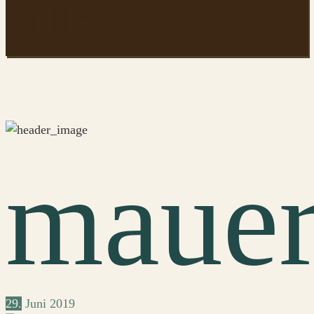
mauer
maue
29.
Juni
2019