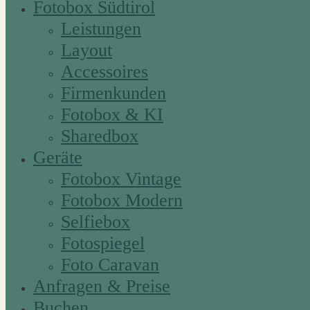
Fotobox Südtirol
Leistungen
Layout
Accessoires
Firmenkunden
Fotobox & KI
Sharedbox
Geräte
Fotobox Vintage
Fotobox Modern
Selfiebox
Fotospiegel
Foto Caravan
Anfragen & Preise
Buchen