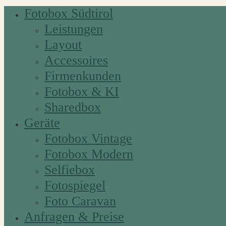
Fotobox Südtirol
Leistungen
Layout
Accessoires
Firmenkunden
Fotobox & KI
Sharedbox
Geräte
Fotobox Vintage
Fotobox Modern
Selfiebox
Fotospiegel
Foto Caravan
Anfragen & Preise