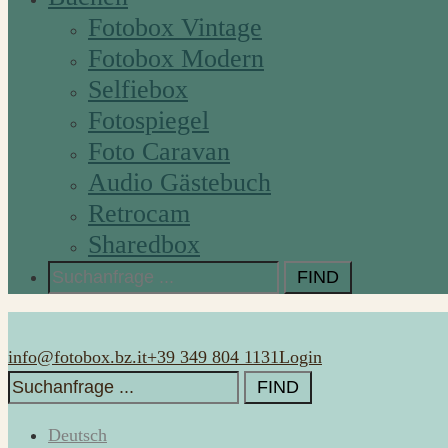
Fotobox Vintage
Fotobox Modern
Selfiebox
Fotospiegel
Foto Caravan
Audio Gästebuch
Retrocam
Sharedbox
Search
for:
info@fotobox.bz.it
+39 349 804 1131
Login
Search
for:
Deutsch