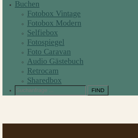
Buchen
Fotobox Vintage
Fotobox Modern
Selfiebox
Fotospiegel
Foto Caravan
Audio Gästebuch
Retrocam
Sharedbox
Search
for: