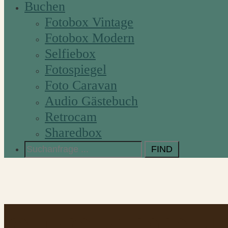
Buchen
Fotobox Vintage
Fotobox Modern
Selfiebox
Fotospiegel
Foto Caravan
Audio Gästebuch
Retrocam
Sharedbox
Search
for: