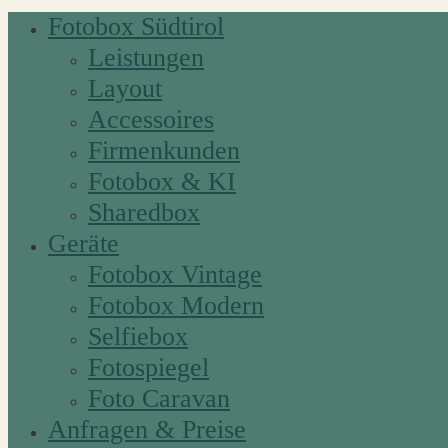
Fotobox Südtirol
Leistungen
Layout
Accessoires
Firmenkunden
Fotobox & KI
Sharedbox
Geräte
Fotobox Vintage
Fotobox Modern
Selfiebox
Fotospiegel
Foto Caravan
Anfragen & Preise