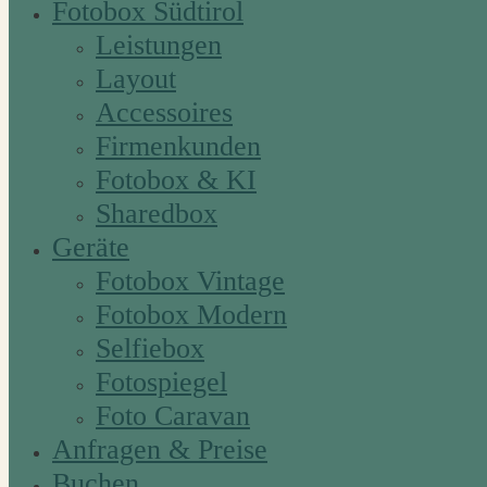
Fotobox Südtirol
Leistungen
Layout
Accessoires
Firmenkunden
Fotobox & KI
Sharedbox
Geräte
Fotobox Vintage
Fotobox Modern
Selfiebox
Fotospiegel
Foto Caravan
Anfragen & Preise
Buchen