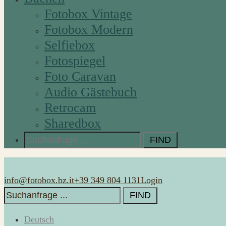
Fotobox Vintage
Fotobox Modern
Selfiebox
Fotospiegel
Foto Caravan
Audio Gästebuch
Retrocam
Sharedbox
Search
for:
info@fotobox.bz.it
+39 349 804 1131
Login
Search
for:
Deutsch