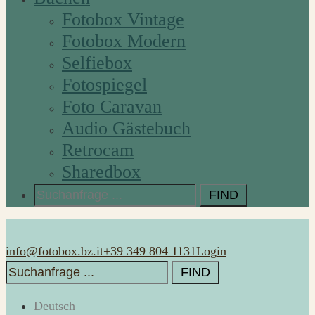
Fotobox Vintage
Fotobox Modern
Selfiebox
Fotospiegel
Foto Caravan
Audio Gästebuch
Retrocam
Sharedbox
Search
for:
info@fotobox.bz.it
+39 349 804 1131
Login
Search
for:
Deutsch