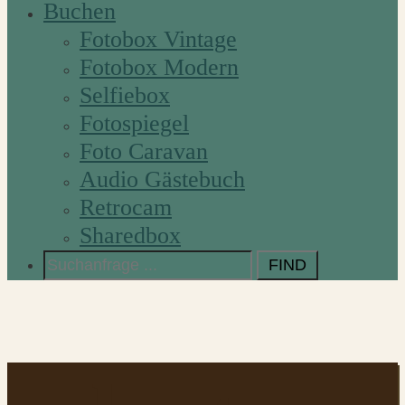
Buchen
Fotobox Vintage
Fotobox Modern
Selfiebox
Fotospiegel
Foto Caravan
Audio Gästebuch
Retrocam
Sharedbox
Search
for: