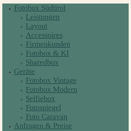
Fotobox Südtirol
Leistungen
Layout
Accessoires
Firmenkunden
Fotobox & KI
Sharedbox
Geräte
Fotobox Vintage
Fotobox Modern
Selfiebox
Fotospiegel
Foto Caravan
Anfragen & Preise