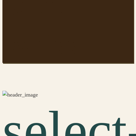
select-
weiss
select