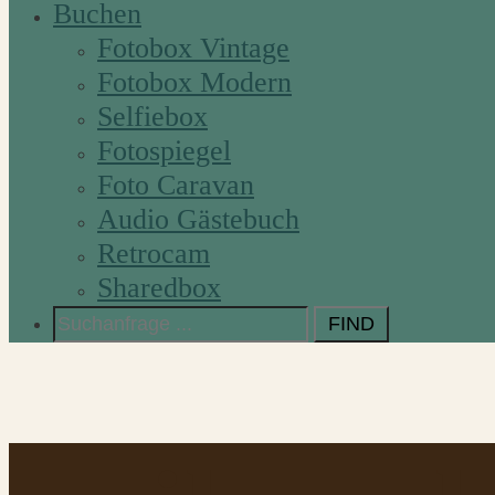
Buchen
Fotobox Vintage
Fotobox Modern
Selfiebox
Fotospiegel
Foto Caravan
Audio Gästebuch
Retrocam
Sharedbox
Search
for: