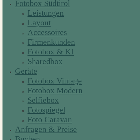
Fotobox Südtirol
Leistungen
Layout
Accessoires
Firmenkunden
Fotobox & KI
Sharedbox
Geräte
Fotobox Vintage
Fotobox Modern
Selfiebox
Fotospiegel
Foto Caravan
Anfragen & Preise
Buchen