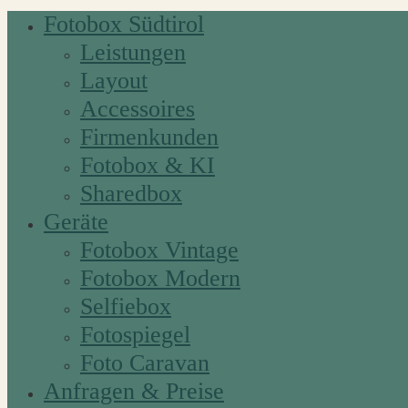
Fotobox Südtirol
Leistungen
Layout
Accessoires
Firmenkunden
Fotobox & KI
Sharedbox
Geräte
Fotobox Vintage
Fotobox Modern
Selfiebox
Fotospiegel
Foto Caravan
Anfragen & Preise