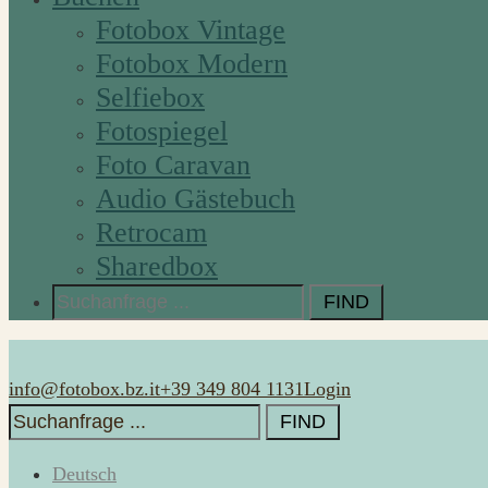
Fotobox Vintage
Fotobox Modern
Selfiebox
Fotospiegel
Foto Caravan
Audio Gästebuch
Retrocam
Sharedbox
Search
for:
info@fotobox.bz.it
+39 349 804 1131
Login
Search
for:
Deutsch