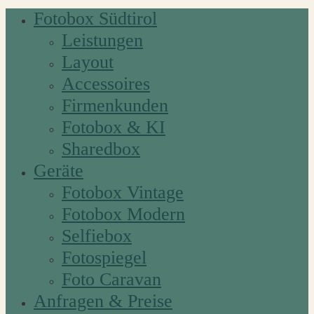
Fotobox Südtirol
Leistungen
Layout
Accessoires
Firmenkunden
Fotobox & KI
Sharedbox
Geräte
Fotobox Vintage
Fotobox Modern
Selfiebox
Fotospiegel
Foto Caravan
Anfragen & Preise