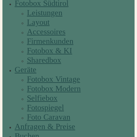
Fotobox Südtirol
Leistungen
Layout
Accessoires
Firmenkunden
Fotobox & KI
Sharedbox
Geräte
Fotobox Vintage
Fotobox Modern
Selfiebox
Fotospiegel
Foto Caravan
Anfragen & Preise
Buchen