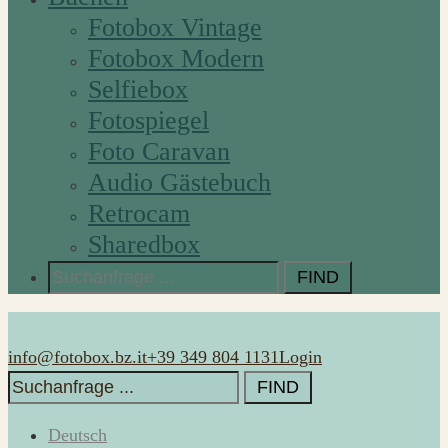
Fotobox Vintage
Fotobox Modern
Selfiebox
Fotospiegel
Foto Caravan
Audio Gästebuch
Retrocam
Sharedbox
Search
for:
info@fotobox.bz.it
+39 349 804 1131
Login
Search
for:
Deutsch