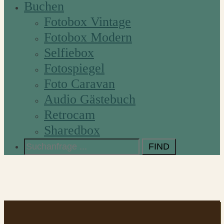
Buchen
Fotobox Vintage
Fotobox Modern
Selfiebox
Fotospiegel
Foto Caravan
Audio Gästebuch
Retrocam
Sharedbox
Search
for: