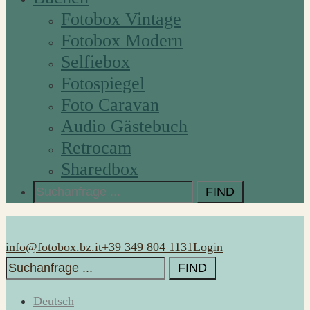
Fotobox Vintage
Fotobox Modern
Selfiebox
Fotospiegel
Foto Caravan
Audio Gästebuch
Retrocam
Sharedbox
Search
for:
info@fotobox.bz.it
+39 349 804 1131
Login
Search
for:
Deutsch