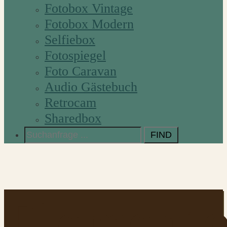
Fotobox Vintage
Fotobox Modern
Selfiebox
Fotospiegel
Foto Caravan
Audio Gästebuch
Retrocam
Sharedbox
Search
for:
Element