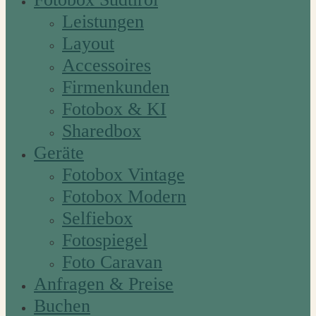
Leistungen
Layout
Accessoires
Firmenkunden
Fotobox & KI
Sharedbox
Geräte
Fotobox Vintage
Fotobox Modern
Selfiebox
Fotospiegel
Foto Caravan
Anfragen & Preise
Buchen