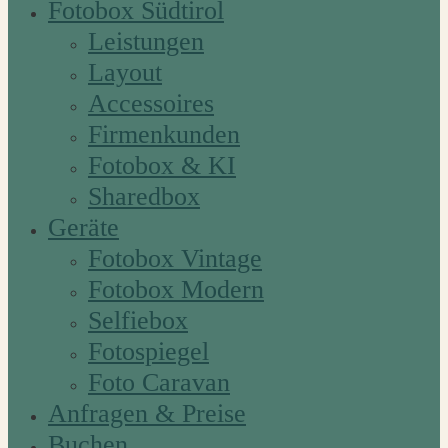
Fotobox Südtirol
Leistungen
Layout
Accessoires
Firmenkunden
Fotobox & KI
Sharedbox
Geräte
Fotobox Vintage
Fotobox Modern
Selfiebox
Fotospiegel
Foto Caravan
Anfragen & Preise
Buchen