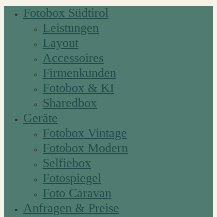
Fotobox Südtirol
Leistungen
Layout
Accessoires
Firmenkunden
Fotobox & KI
Sharedbox
Geräte
Fotobox Vintage
Fotobox Modern
Selfiebox
Fotospiegel
Foto Caravan
Anfragen & Preise