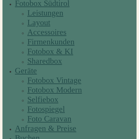
Fotobox Südtirol
Leistungen
Layout
Accessoires
Firmenkunden
Fotobox & KI
Sharedbox
Geräte
Fotobox Vintage
Fotobox Modern
Selfiebox
Fotospiegel
Foto Caravan
Anfragen & Preise
Buchen