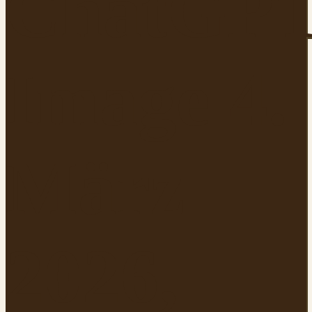
ChatGP
Image 4.
März
2026,