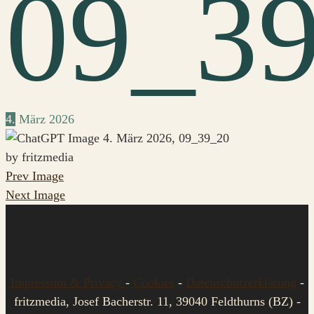
09_3
4.
März
2026
by fritzmedia
Prev Image
Next Image
Impressum & Privacy
-
Cookies
-
Datenschutzerklärung
-
fritzmedia, Josef Bacherstr. 11, 39040 Feldthurns (BZ) -