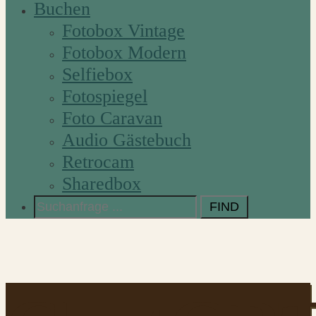
Buchen
Fotobox Vintage
Fotobox Modern
Selfiebox
Fotospiegel
Foto Caravan
Audio Gästebuch
Retrocam
Sharedbox
Search
for: