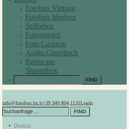
Fotobox Vintage
Fotobox Modern
Selfiebox
Fotospiegel
Foto Caravan
Audio Gästebuch
Retrocam
Sharedbox
Search
for:
info@fotobox.bz.it
+39 349 804 1131
Login
Search
for:
Deutsch