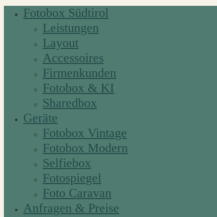
Fotobox Südtirol
Leistungen
Layout
Accessoires
Firmenkunden
Fotobox & KI
Sharedbox
Geräte
Fotobox Vintage
Fotobox Modern
Selfiebox
Fotospiegel
Foto Caravan
Anfragen & Preise