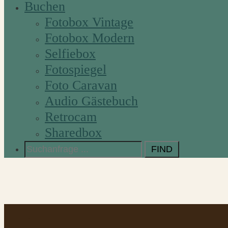
Buchen
Fotobox Vintage
Fotobox Modern
Selfiebox
Fotospiegel
Foto Caravan
Audio Gästebuch
Retrocam
Sharedbox
Search
for: