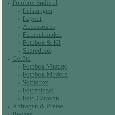
Fotobox Südtirol
Leistungen
Layout
Accessoires
Firmenkunden
Fotobox & KI
Sharedbox
Geräte
Fotobox Vintage
Fotobox Modern
Selfiebox
Fotospiegel
Foto Caravan
Anfragen & Preise
Buchen