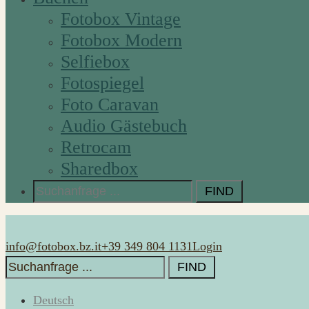
Fotobox Vintage
Fotobox Modern
Selfiebox
Fotospiegel
Foto Caravan
Audio Gästebuch
Retrocam
Sharedbox
Search
for:
info@fotobox.bz.it
+39 349 804 1131
Login
Search
for:
Deutsch