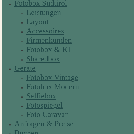
Fotobox Südtirol
Leistungen
Layout
Accessoires
Firmenkunden
Fotobox & KI
Sharedbox
Geräte
Fotobox Vintage
Fotobox Modern
Selfiebox
Fotospiegel
Foto Caravan
Anfragen & Preise
Buchen