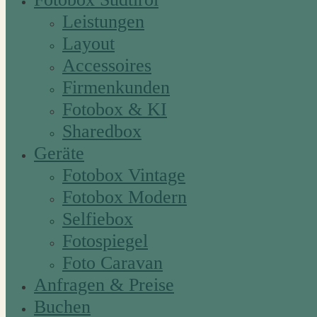
Leistungen
Layout
Accessoires
Firmenkunden
Fotobox & KI
Sharedbox
Geräte
Fotobox Vintage
Fotobox Modern
Selfiebox
Fotospiegel
Foto Caravan
Anfragen & Preise
Buchen