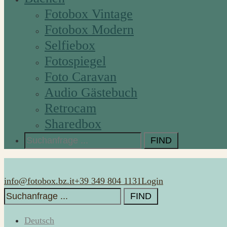
Fotobox Vintage
Fotobox Modern
Selfiebox
Fotospiegel
Foto Caravan
Audio Gästebuch
Retrocam
Sharedbox
Search
for:
info@fotobox.bz.it
+39 349 804 1131
Login
Search
for:
Deutsch