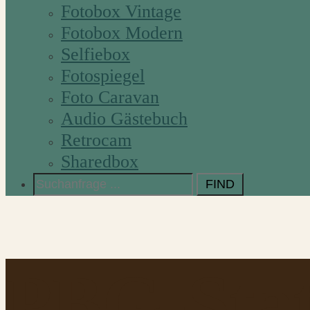
Fotobox Vintage
Fotobox Modern
Selfiebox
Fotospiegel
Foto Caravan
Audio Gästebuch
Retrocam
Sharedbox
Search
for:
PBG-Stat