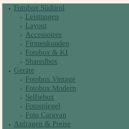
Fotobox Südtirol
Leistungen
Layout
Accessoires
Firmenkunden
Fotobox & KI
Sharedbox
Geräte
Fotobox Vintage
Fotobox Modern
Selfiebox
Fotospiegel
Foto Caravan
Anfragen & Preise