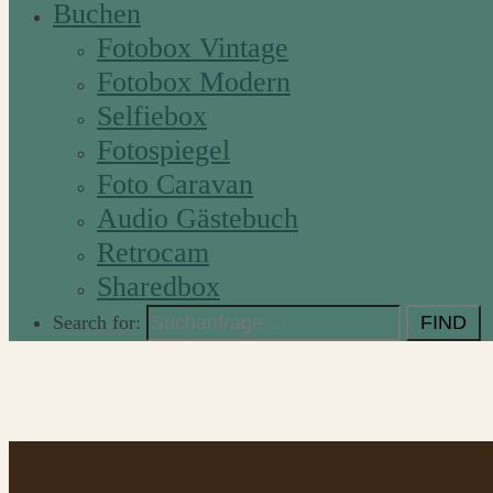
Buchen
Fotobox Vintage
Fotobox Modern
Selfiebox
Fotospiegel
Foto Caravan
Audio Gästebuch
Retrocam
Sharedbox
Search for: