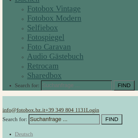
Fotobox Vintage
Fotobox Modern
Selfiebox
Fotospiegel
Foto Caravan
Audio Gästebuch
Retrocam
Sharedbox
Search for:
info@fotobox.bz.it
+39 349 804 1131
Login
Search for:
Deutsch