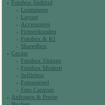
Fotobox Südtirol
Leistungen
Layout
Accessoires
Firmenkunden
Fotobox & KI
Sharedbox
Geräte
Fotobox Vintage
Fotobox Modern
Selfiebox
Fotospiegel
Foto Caravan
Anfragen & Preise
Buchen