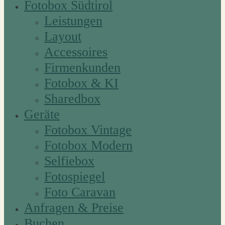
Fotobox Südtirol
Leistungen
Layout
Accessoires
Firmenkunden
Fotobox & KI
Sharedbox
Geräte
Fotobox Vintage
Fotobox Modern
Selfiebox
Fotospiegel
Foto Caravan
Anfragen & Preise
Buchen