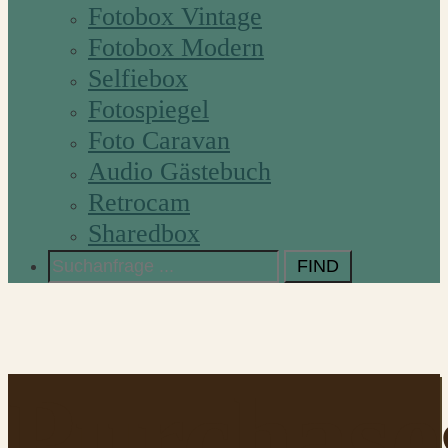
Fotobox Vintage
Fotobox Modern
Selfiebox
Fotospiegel
Foto Caravan
Audio Gästebuch
Retrocam
Sharedbox
Search
for:
Purchase