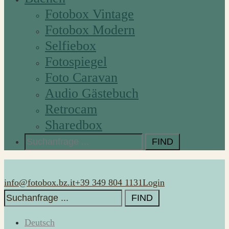
Fotobox Vintage
Fotobox Modern
Selfiebox
Fotospiegel
Foto Caravan
Audio Gästebuch
Retrocam
Sharedbox
Search
for:
info@fotobox.bz.it
+39 349 804 1131
Login
Search
for:
Deutsch