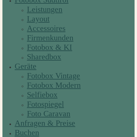
Leistungen
Layout
Accessoires
Firmenkunden
Fotobox & KI
Sharedbox
Geräte
Fotobox Vintage
Fotobox Modern
Selfiebox
Fotospiegel
Foto Caravan
Anfragen & Preise
Buchen