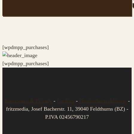
[wpdmpp_purchases]
[wpdmpp_purchases]
Impressum & Privacy
-
Cookies
-
Datenschutzerklärung
-
fritzmedia, Josef Bacherstr. 11, 39040 Feldthurns (BZ) -
P.IVA 02456790217