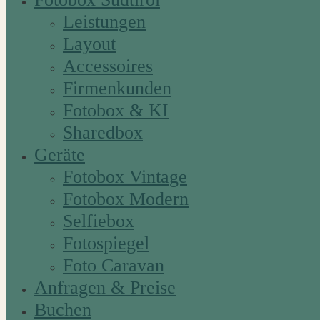
Leistungen
Layout
Accessoires
Firmenkunden
Fotobox & KI
Sharedbox
Geräte
Fotobox Vintage
Fotobox Modern
Selfiebox
Fotospiegel
Foto Caravan
Anfragen & Preise
Buchen