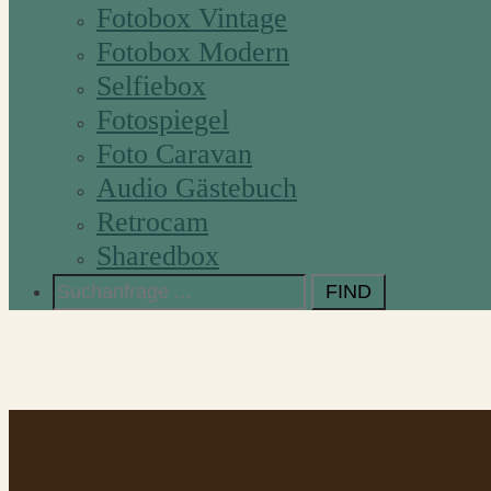
Fotobox Vintage
Fotobox Modern
Selfiebox
Fotospiegel
Foto Caravan
Audio Gästebuch
Retrocam
Sharedbox
Search
for:
Staff Pos