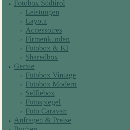
Fotobox Südtirol
Leistungen
Layout
Accessoires
Firmenkunden
Fotobox & KI
Sharedbox
Geräte
Fotobox Vintage
Fotobox Modern
Selfiebox
Fotospiegel
Foto Caravan
Anfragen & Preise
Buchen