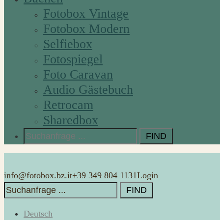
Fotobox Vintage
Fotobox Modern
Selfiebox
Fotospiegel
Foto Caravan
Audio Gästebuch
Retrocam
Sharedbox
Search
for:
info@fotobox.bz.it
+39 349 804 1131
Login
Search
for:
Deutsch