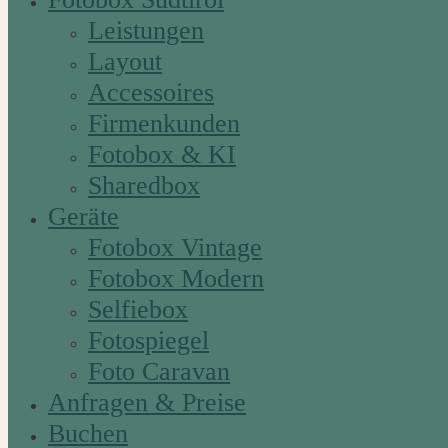
Leistungen
Layout
Accessoires
Firmenkunden
Fotobox & KI
Sharedbox
Geräte
Fotobox Vintage
Fotobox Modern
Selfiebox
Fotospiegel
Foto Caravan
Anfragen & Preise
Buchen