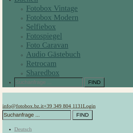
Fotobox Vintage
Fotobox Modern
Selfiebox
Fotospiegel
Foto Caravan
Audio Gästebuch
Retrocam
Sharedbox
Search
for:
info@fotobox.bz.it
+39 349 804 1131
Login
Search
for:
Deutsch