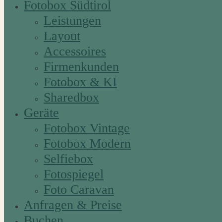
Fotobox Südtirol
Leistungen
Layout
Accessoires
Firmenkunden
Fotobox & KI
Sharedbox
Geräte
Fotobox Vintage
Fotobox Modern
Selfiebox
Fotospiegel
Foto Caravan
Anfragen & Preise
Buchen