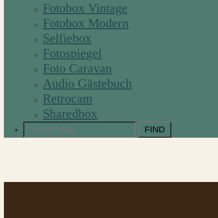
Fotobox Vintage
Fotobox Modern
Selfiebox
Fotospiegel
Foto Caravan
Audio Gästebuch
Retrocam
Sharedbox
Search
for:
8