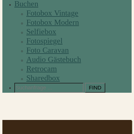
Buchen
Fotobox Vintage
Fotobox Modern
Selfiebox
Fotospiegel
Foto Caravan
Audio Gästebuch
Retrocam
Sharedbox
Search
for: