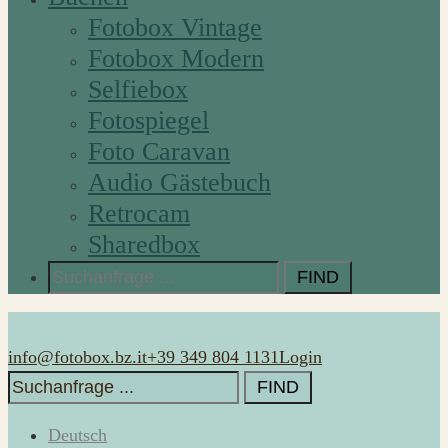
Fotobox Vintage
Fotobox Modern
Selfiebox
Fotospiegel
Foto Caravan
Audio Gästebuch
Retrocam
Sharedbox
Search
for:
info@fotobox.bz.it
+39 349 804 1131
Login
Search
for:
Deutsch