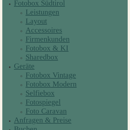
Fotobox Südtirol
Leistungen
Layout
Accessoires
Firmenkunden
Fotobox & KI
Sharedbox
Geräte
Fotobox Vintage
Fotobox Modern
Selfiebox
Fotospiegel
Foto Caravan
Anfragen & Preise
Buchen