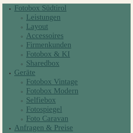
Fotobox Südtirol
Leistungen
Layout
Accessoires
Firmenkunden
Fotobox & KI
Sharedbox
Geräte
Fotobox Vintage
Fotobox Modern
Selfiebox
Fotospiegel
Foto Caravan
Anfragen & Preise